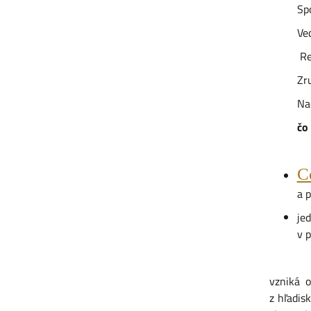
Spolu
Vedo
Rešp
Zručn
Nada
čo ve
C
a p
je
v 
Napojov
vzniká 
z hľadis