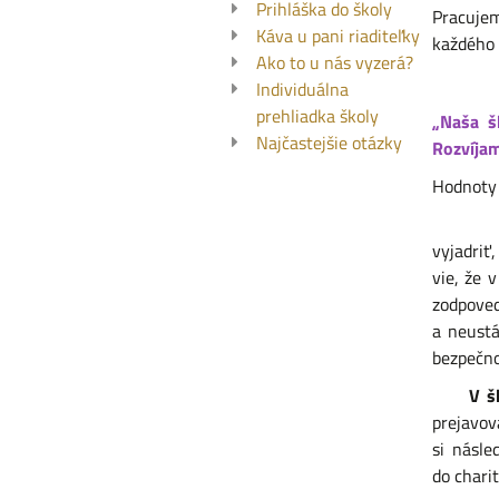
Prihláška do školy
Pracujem
Káva u pani riaditeľky
každého 
Ako to u nás vyzerá?
Individuálna
prehliadka školy
„Naša š
Najčastejšie otázky
Rozvíjam
Hodnoty 
V šk.
vyjadriť
vie, že 
zodpove
a neust
bezpečno
V š
prejavov
si násl
do chari