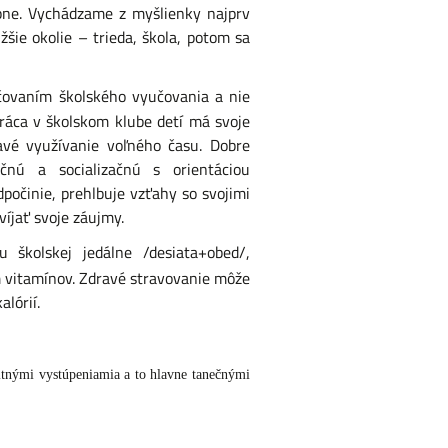
pne. Vychádzame z myšlienky najprv
šie okolie – trieda, škola, potom sa
ačovaním školského vyučovania a nie
práca v školskom klube detí má svoje
mavé využívanie voľného času. Dobre
čnú a socializačnú s orientáciou
dpočinie, prehlbuje vzťahy so svojimi
víjať svoje záujmy.
 školskej jedálne /desiata+obed/,
m vitamínov. Zdravé stravovanie môže
alórií.
itnými vystúpeniamia a to hlavne tanečnými