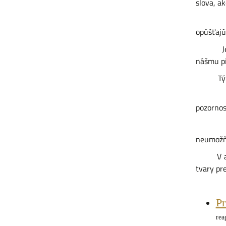
slova, a
Písmo v
opúšťajú.
Jednodu
nášmu pí
Tým, 
Jednodu
pozornos
Come
neumožň
V abeced
tvary pr
Pr
rea