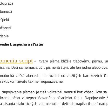
práca
mosti
ekt
osti
nie
die k úspechu a šťastiu
omenia script
tvary písma bližšie tlačovému písmu, u
-
ísania. Deti sa nemusia učiť písmená štyri, ale len jedno alebo dve.
dnoduchá veľká abeceda, na rozdiel od zložitých barokových ťa
praktickom živote takmer nepoužívame.
anie písmen je tiež voliteľné, nemusí byť vôbec. Tým sa eli
okrem iného z neprerušovaného písacieho ťahu. Napojovanie št
ka písania diakritických znamienok – deti ich napíšu ihneď nad 