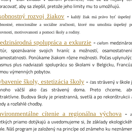
pracovať, aby sa zlepšil, pretože jeho limity mu to umožňujú.
obnostný rozvoj žiakov
-
každý žiak má právo byť úspešný a
bnostné, emocionálne a sociálne zručnosti, ktoré mu umožnia úspešný pr
lovnosti, motivovanosti a pomoci školy a rodiny.
dzinárodná spolupráca a exkurzie
-
medzinárod
ieľom
c
ltúr, spoznávanie svojich hraníc a možností, osamostatnen
samostatnosti. Ponúkame žiakom rôzne možnosti. Počas uplynulých
asmus plus nadviazali spoluprácu so školami v Belgicku, Franc
rmou výmenných pobytov.
bavenie školy, estetizácia školy
-
as strávený v škole
č
noho väčší ako čas strávený doma. Preto chceme, aby 
atraktívne. Budova školy je priestranná, svetlá a po rekonštrukci
edy a rozľahlé chodby.
vironmentálne cítenie a regionálna výchova
-
etkých priamo dotýkajú a uvedomujeme si, že základy ekologickéh
ole. Náš program je založený na princípe od známeho ku neznáme