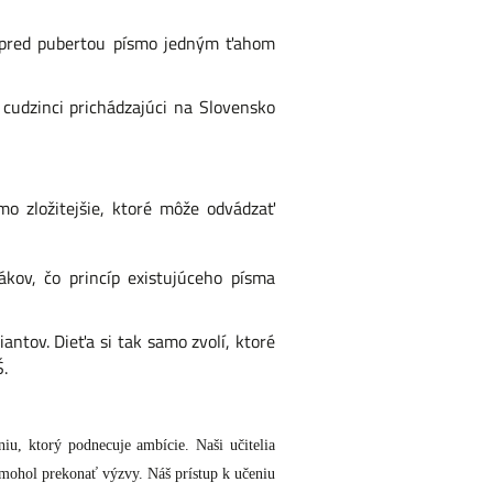
ed pubertou písmo jedným ťahom
dzinci prichádzajúci na Slovensko
ožitejšie, ktoré môže odvádzať
kov, čo princíp existujúceho písma
tov. Dieťa si tak samo zvolí, ktoré
.
iu, ktorý podnecuje ambície. Naši učitelia
omohol prekonať výzvy. Náš prístup k učeniu