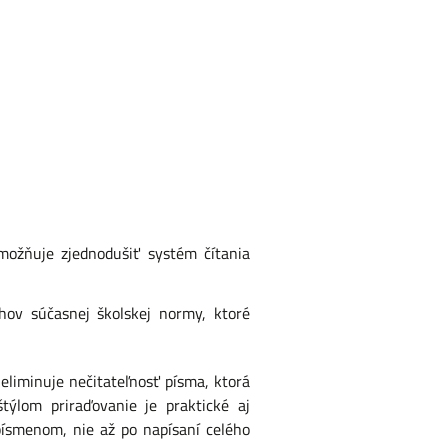
možňuje zjednodušiť systém čítania
hov súčasnej školskej normy, ktoré
minuje nečitateľnosť písma, ktorá
ýlom priraďovanie je praktické aj
písmenom, nie až po napísaní celého