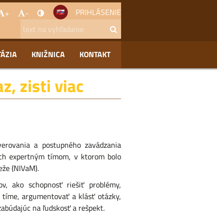
PRIHLÁSENIE
+
-
TÁZIA
KNIŽNICA
KONTAKT
, zisti viac
verovania a postupného zavádzania
ých expertným tímom, v ktorom bolo
eže (NIVaM).
ov, ako schopnosť riešiť problémy,
v tíme, argumentovať a klásť otázky,
zabúdajúc na ľudskosť a rešpekt.