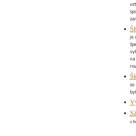
vz
sp
zam
ŠK
je
šp
vy
na 
rov
Šk
so
by
Vý
S
a h