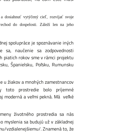
 dosiahnuť vytýčený cieľ, rozvíjať svoje
echod do dospelosti. Záleží len na jeho
nej spolupráce je spoznávanie iných
ie sa, naučenie sa zodpovednosti
 piatich rokov sme v rámci projektu
úzsku, Španielsku, Poľsku, Rumunsku
 je u žiakov a mnohých zamestnancov
toto prostredie bolo príjemné
i aj moderná a veľmi pekná. Má veľké
meny životného prostredia sa nás
z
o myslenia sa budujú už v základnej
mu/vzdialenejšiemu/. Znamená to, že