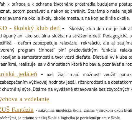
ťah k prírode a k ochrane životného prostredia budujeme postu
oznať, potom poznávať a nakoniec chrániť. Staráme o naše najbliž
eriavame na okolie školy, okolie mesta, a na koniec širšie okolie.
D - školský klub detí
-
Školský klub detí nie je pokr
 chápaný ani ako sociálna služba na stráženie detí. Pedagogická 
ecifiká - deťom zabezpečuje relaxáciu, rekreáciu, ale aj zaují
tvorený program činností plní predovšetkým funkciu relaxa
rozvíjanie samostatnosti a tvorivosti dieťaťa. Dieťa si vv klube o
esníkmi, realizuje sa v činnostiach ktoré ho bavia, poznávať a roz
olská jedáleň
-
aši žiaci majú možnosť využiť ponuku
n
 zabezpečením výživovej hodnoty jedál, rôznorodosti a s dostatko
ť chutné aj sýte. Dbáme na vyvážené stravovanie bez zbytočných k
chova a vzdelanie
ZUŠ Fantázia
- súkromná umelecká škola, známa v širokom okolí kval
udobnými, je priamo v našej škole a logistika je poriešená priam v škole.