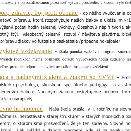
binovaný s personalizovanou pozornosť vytvára prostredie, v ktorom vyše die
ort, zdravie, boj proti obezite
- do nášho vyučovania od
ortovú prípravu, ktorá rozpohybuje našich žiakov a ukáže im krá
výšený počet hodín telesnej výchovy. Obsahovú náplň tvoria ak
votný štýl, všeobecný telesný rozvoj / návšteva plavárne, bicyk
prípravu žiakov vo futbale a basketbale /prípadne hokejbale/.
zykové vzdelávanie
-
škola ponúka vzdelávcí program zameran
vyšších ročníkoch máme posilnenú dotáciu vyučovacích hodín cudzieho jaz
teľov, preto ich odporujeme v ich neustálom raste a sebavzdelávní.
ráca s nadanými žiakmi a žiakmi so ŠVVP
-
Pros
olského psychológa, školského špeciálneho pedagóga a asistent
členeným žiakom. Nadaným žiakom poskytujeme podporu formo
ťaže a olympiády.
ovné hodnotenie
-
Naša škola prešla v 1. ročníku na slovn
ažíme sa „nezostávať v starej štruktúre“, v starých modeloch a po
erom, o ktorom sme presvedčení, že je ten správny. Slovné ho
 ktorý žiak zvládol v danom predmete, kde už za nejaký te