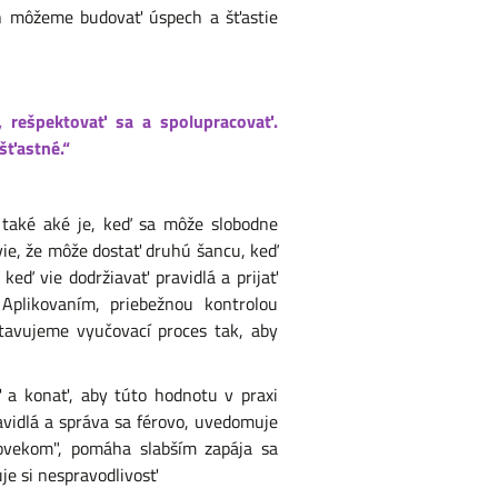
ch môžeme budovať úspech a šťastie
 rešpektovať sa a spolupracovať.
šťastné.“
, také aké je, keď sa môže slobodne
 vie, že môže dostať druhú šancu, keď
 keď vie dodržiavať pravidlá a prijať
plikovaním, priebežnou kontrolou
avujeme vyučovací proces tak, aby
iť a konať, aby túto hodnotu v praxi
vidlá a správa sa férovo, uvedomuje
ovekom", pomáha slabším zapája sa
je si nespravodlivosť