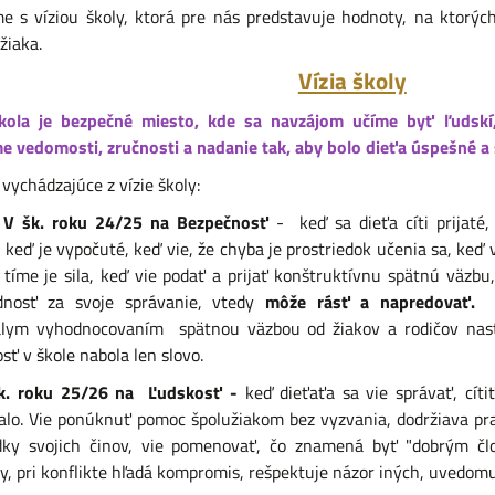
e s víziou školy, ktorá pre nás predstavuje hodnoty, na ktorý
žiaka.
Vízia školy
kola je bezpečné miesto, kde sa navzájom učíme byť ľudskí,
e vedomosti, zručnosti a nadanie tak, aby bolo dieťa úspešné a 
vychádzajúce z vízie školy:
 roku 24/25 na Bezpečnosť
- keď sa dieťa cíti prijaté
, keď je vypočuté, keď vie, že chyba je prostriedok učenia sa, keď
v tíme je sila, keď vie podať a prijať konštruktívnu spätnú väzbu,
dnosť za svoje správanie, vtedy
môže rásť a napredovať.
A
álym vyhodnocovaním spätnou väzbou od žiakov a rodičov nast
sť v škole nabola len slovo.
k. roku 25/26 na Ľudskosť -
keď dieťaťa sa vie správať, cít
alo. Vie ponúknuť pomoc špolužiakom bez vyzvania, dodržiava pra
edky svojich činov, vie pomenovať, čo znamená byť "dobrým čl
ty, pri konflikte hľadá kompromis, rešpektuje názor iných, uvedomu