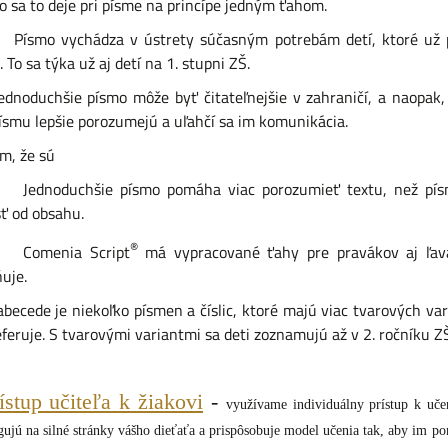
ko sa to deje pri písme na princípe jedným ťahom.
ychádza v ústrety súčasným potrebám detí, ktoré už pr
 To sa týka už aj detí na 1. stupni ZŠ.
chšie písmo môže byť čitateľnejšie v zahraničí, a naopak, cu
smu lepšie porozumejú a uľahčí sa im komunikácia.
že sú
chšie písmo pomáha viac porozumieť textu, než písmo zl
ť od obsahu.
®
nia Script
má vypracované ťahy pre pravákov aj ľavá
uje.
e je niekoľko písmen a číslic, ktoré majú viac tvarových varian
eferuje. S tvarovými variantmi sa deti zoznamujú až v 2. ročníku ZŠ
ístup učiteľa k žiakovi
-
využívame individuálny prístup k učen
gujú na silné stránky vášho dieťaťa a prispôsobuje model učenia tak, aby im p