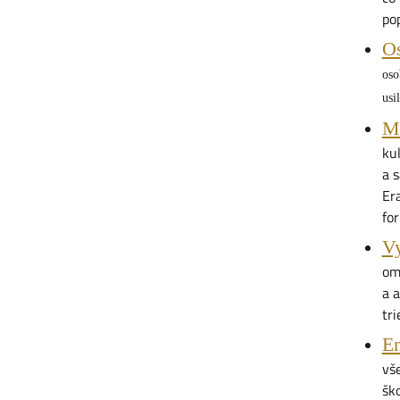
po
Os
oso
usi
Me
ku
a 
Er
fo
Vy
om
a 
tri
En
vš
šk