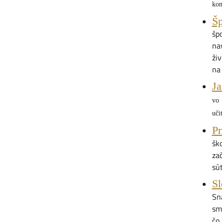
kom
Šp
šp
na
ži
na 
Ja
vo 
uči
P
šk
za
sú
Sl
Sn
sm
čo