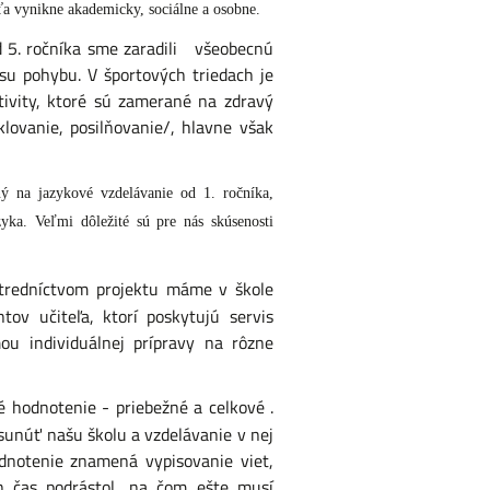
ťa vynikne akademicky, sociálne a osobne.
 5. ročníka sme zaradili všeobecnú
su pohybu. V športových triedach je
tivity, ktoré sú zamerané na zdravý
lovanie, posilňovanie/, hlavne však
ý na jazykové vzdelávanie od 1. ročníka,
yka. Veľmi dôležité sú pre nás skúsenosti
tredníctvom projektu máme v škole
ov učiteľa, ktorí poskytujú servis
u individuálnej prípravy na rôzne
é hodnotenie - priebežné a celkové .
sunúť našu školu a vzdelávanie v nej
dnotenie znamená vypisovanie viet,
n čas podrástol, na čom ešte musí