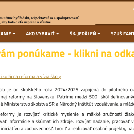
m učíme byť ľudskí, rešpektovať sa a spolupracovať.
 aby bolo dieťa úspešné a šťastné
ANIE
AKO VYBAVIŤ
ŠK. JEDÁLEŇ
SZUŠ FAN
vám ponúkame - klikni na odkaz
ikulárna reforma a vízia školy
ola je od školského roka 2024/2025 zapojená do pilotného o
rnej reformy na Slovensku. Patríme medzi 500 škôl definovan
é Ministerstvo školstva SR a Národný inštitút vzdelávania a mlád
eformy je rozvíjať kritické myslenie a mäkké zručnosti žiak
vať informácie a skúmať ich zdroje, rozvíjať nadanie, pracovať 
 iniciatívu a zodpovednosť, tvoriť a realizovať osobné projekty, na