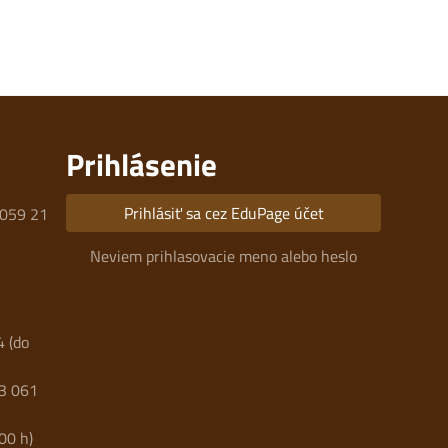
Prihlásenie
Prihlásiť sa cez EduPage účet
 059 21
Neviem prihlasovacie meno alebo heslo
 (do
03 061
00 h)