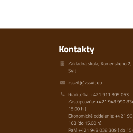
Kontakty
Základná škola, Komenského 2,
Svit
zssvit@zssvit.eu
Riaditeľka: +421 911 305 053
Zástupcovňa: +421 948 990 834
15.00 h )
Ekonomické oddelenie: +421 9
163 (do 15.00 h)
PaM +421 948 038 309 ( do 15.