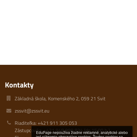
Kontakty
Základná škola, Komenského 2, 059 21 Svit
zssvit@zssvit.eu
Riaditeľka: +421 911 305 053
Zástupcovňa: +421 948 990 834 (do 15.00 h )
EduPage nepoužíva žiadne reklamné, analytické alebo 