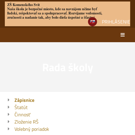
ZŠ Komenského Svit
Naša škola je bezpečné miesto, kde sa navzájom učíme byť
ľudskí, rešpektovať sa a spolupracovať. Rozvíjame vedomosti,
zručnosti a nadanie tak, aby bolo dieťa úspešné a šťastné
PRIHLÁSENIE
Rada školy
Rada
Zápisnice
Štatút
školy
Činnosť
Zloženie RŠ
Volebný poriadok