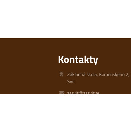
Kontakty
Základná škola, Komenského 2,
Svit
zssvit@zssvit.eu
Riaditeľka: +421 911 305 053
Zástupcovňa: +421 948 990 834
15.00 h )
Ekonomické oddelenie: +421 9