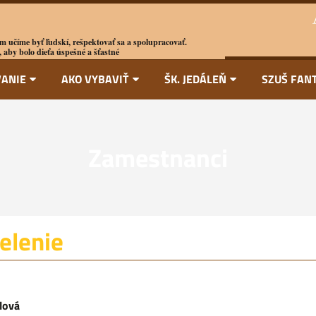
m učíme byť ľudskí, rešpektovať sa a spolupracovať.
 aby bolo dieťa úspešné a šťastné
ANIE
AKO VYBAVIŤ
ŠK. JEDÁLEŇ
SZUŠ FAN
Zamestnanci
elenie
lová