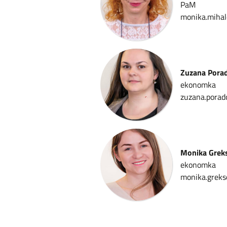
PaM
monika.mihal
Zuzana Pora
ekonomka
zuzana.porad
Monika Grek
ekonomka
monika.greks