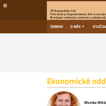
ZŠ Komenského Svit
Naša škola je bezpečné miesto, kde sa navzájo
Rozvíjame vedomosti, zručnosti a nadanie tak,
DOMOV
O NÁS
VYUČOV
Zamestnanci
Ekonomické odd
Monika Mihá