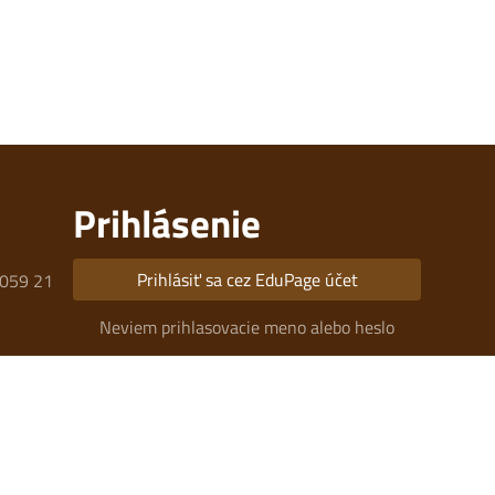
Prihlásenie
Prihlásiť sa cez EduPage účet
 059 21
Neviem prihlasovacie meno alebo heslo
 (do
03 061