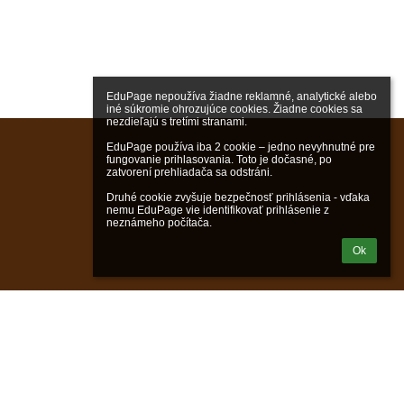
EduPage nepoužíva žiadne reklamné, analytické alebo 
iné súkromie ohrozujúce cookies. Žiadne cookies sa 
nezdieľajú s tretími stranami.

EduPage používa iba 2 cookie – jedno nevyhnutné pre 
fungovanie prihlasovania. Toto je dočasné, po 
zatvorení prehliadača sa odstráni.

Druhé cookie zvyšuje bezpečnosť prihlásenia - vďaka 
nemu EduPage vie identifikovať prihlásenie z 
neznámeho počítača.
Ok