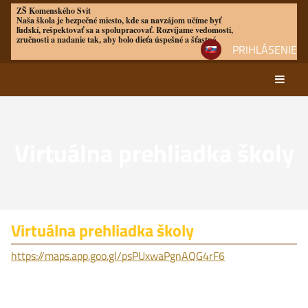
ZŠ Komenského Svit
Naša škola je bezpečné miesto, kde sa navzájom učíme byť
ľudskí, rešpektovať sa a spolupracovať. Rozvíjame vedomosti,
zručnosti a nadanie tak, aby bolo dieťa úspešné a šťastné
PRIHLÁSENIE
Virtuálna prehliadka školy
Virtuálna
Virtuálna prehliadka školy
prehliadka
https://maps.app.goo.gl/psPUxwaPgnAQG4rF6
školy