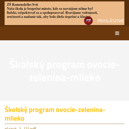
ZŠ Komenského Svit
Naša škola je bezpečné miesto, kde sa navzájom učíme byť
ľudskí, rešpektovať sa a spolupracovať. Rozvíjame vedomosti,
zručnosti a nadanie tak, aby bolo dieťa úspešné a šťastné
PRIHLÁSENIE
Školský program ovocie-
zelenina-mlieko
Školský
Školský program ovocie-zelenina-
mlieko
program
ovocie-
plagat-1_(1).pdf