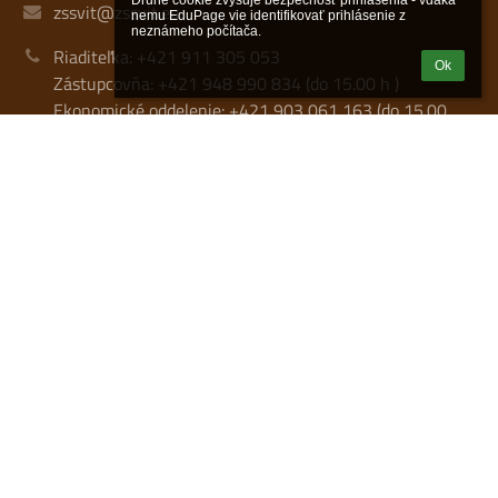
Druhé cookie zvyšuje bezpečnosť prihlásenia - vďaka 
zssvit@zssvit.eu
nemu EduPage vie identifikovať prihlásenie z 
neznámeho počítača.
Riaditeľka: +421 911 305 053
Ok
Zástupcovňa: +421 948 990 834 (do 15.00 h )
Ekonomické oddelenie: +421 903 061 163 (do 15.00
h)
PaM +421 948 038 309 ( do 15.00 h)
ŠKD: +421 911 519 179
Mobil ŠJ: +421 911 305 052
17068975
2020947753
Komenského 2, 059 21 Svit
Slovakia
Prihlásenie
Prihlásiť sa cez EduPage účet