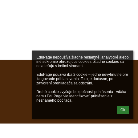
EduPage nepoužíva žiadne reklamné, analytické alebo 
iné súkromie ohrozujúce cookies. Žiadne cookies sa 
nezdieľajú s tretími stranami.

EduPage používa iba 2 cookie – jedno nevyhnutné pre 
fungovanie prihlasovania. Toto je dočasné, po 
zatvorení prehliadača sa odstráni.

Druhé cookie zvyšuje bezpečnosť prihlásenia - vďaka 
nemu EduPage vie identifikovať prihlásenie z 
neznámeho počítača.
Ok