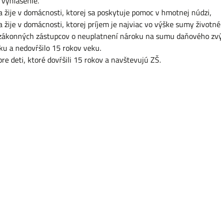
 vyhlásenie.
a žije v domácnosti, ktorej sa poskytuje pomoc v hmotnej núdzi,
a žije v domácnosti, ktorej príjem je najviac vo výške sumy život
 zákonných zástupcov o neuplatnení nároku na sumu daňového zvý
ku a nedovŕšilo 15 rokov veku.
re deti, ktoré dovŕšili 15 rokov a navštevujú ZŠ.