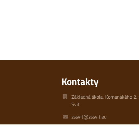
Kontakty
Základná škola, Komenského 2,
Svit
zssvit@zssvit.eu
Riaditeľka: +421 911 305 053
Zástupcovňa: +421 948 990 834