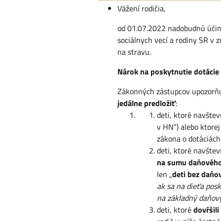
Vážení rodičia,
od 01.07.2022 nadobudnú účinn
sociálnych vecí a rodiny SR v 
na stravu.
Nárok na poskytnutie dotácie
Zákonných zástupcov upozorňu
jedálne predložiť
:
deti, ktoré navšte
v HN“) alebo ktorej
zákona o dotáciách
deti, ktoré navštev
na sumu daňového
len „
deti bez daň
ak sa na dieťa pos
na základný daňov
deti, ktoré
dovŕšil