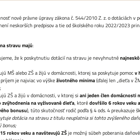
osť nové právne úpravy zákona č. 544/2010 Z. z. o dotáciách v pô
znení neskorších predpisov a tie od školského roku 2022/2023 pri
 na stravu majú
:
jeme, že k poskytnutiu dotácií na stravu je nevyhnutné
najneskô
vujú MŠ alebo ZŠ a žijú v domácnosti, ktorej sa poskytuje pomoc
v 
 príjem je najviac vo výške
životného minima
(ďalej len „dieťa v ŽM
;
ujú ZŠ a žijú v domácnosti, v ktorej si
ani jeden člen domácnosti n
 zvýhodnenia na vyživované dieťa
, ktoré
dovŕšilo 6 rokov veku 
ového bonusu
), túto skutočnosť rodič podľa § 4 ods. 4 preukazuje š
kytuje dotácia na stravu z titulu neuplatnia si tohto zvýšeného da
ý bonus;
i 15 rokov veku a navštevujú ZŠ
je možný súbeh poberania daňovéh