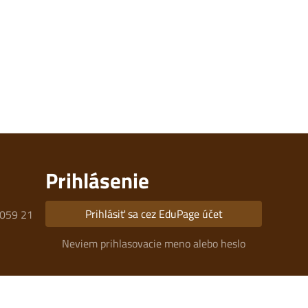
Prihlásenie
Prihlásiť sa cez EduPage účet
 059 21
Neviem prihlasovacie meno alebo heslo
 (do