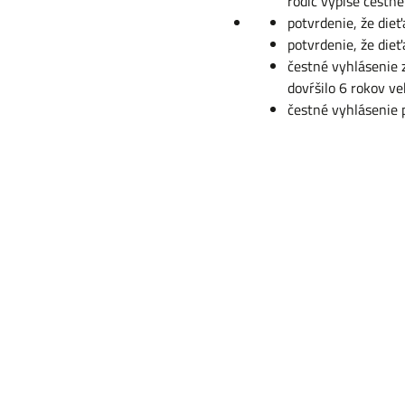
rodič vypíše čestné
potvrdenie, že dieť
potvrdenie, že dieť
čestné vyhlásenie
dovŕšilo 6 rokov ve
čestné vyhlásenie p