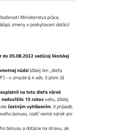
sobnosti Ministerstva práce,
nášajú zmeny v poskytovaní dotácií
r do 05.08.2022 vedúcej školskej
hmotnej núdzi
(ďalej len „dieťa
“) - v zmysle § 4 ods. 3 písm. b)
euplatnil na toto dieťa nárok
a nedovŕšilo 15 rokov
veku, (ďalej
kole
čestným vyhlásením
.
V prípade,
ňového bonusu, rodič nemá nárok ani
o bonusu a dotácie na stravu, ak