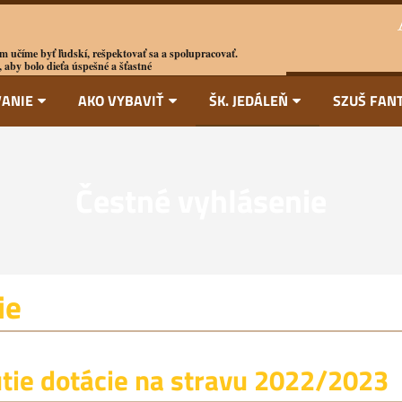
m učíme byť ľudskí, rešpektovať sa a spolupracovať.
 aby bolo dieťa úspešné a šťastné
ANIE
AKO VYBAVIŤ
ŠK. JEDÁLEŇ
SZUŠ FAN
Čestné vyhlásenie
ie
tie dotácie na stravu 2022/2023