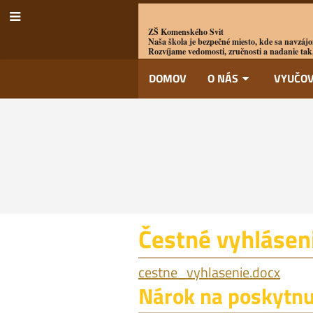
ZŠ Komenského Svit
Naša škola je bezpečné miesto, kde sa navzájo
Rozvíjame vedomosti, zručnosti a nadanie tak,
DOMOV
O NÁS
VYUČOV
Čestné
Čestné vyhlásen
vyhlásenie
cestne_vyhlasenie.docx
Nárok na poskytnu