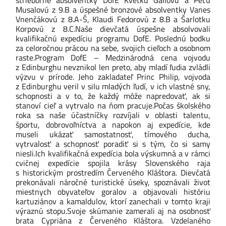
strieborné absolventky DofE Kvetku Gallovú a Peťu
Musalovú z 9.B a úspešné bronzové absolventky Vanes
Vnenčákovú z 8.A-Š, Klaudi Fedorovú z 8.B a Šarlotku
Korpovú z 8.C.
Naše dievčatá úspešne absolvovali
kvalifikačnú expedíciu programu DofE. Poslednú bodku
za celoročnou prácou na sebe, svojich cieľoch a osobnom
raste.
Program DofE – Medzinárodná cena vojvodu
z Edinburghu nevznikol len preto, aby mladí ľudia zvládli
výzvu v prírode. Jeho zakladateľ Princ Philip, vojvoda
z Edinburghu veril v silu mladých ľudí, v ich vlastné sny,
schopnosti a v to, že každý môže napredovať, ak si
stanoví cieľ a vytrvalo na ňom pracuje.
Počas školského
roka sa naše účastníčky rozvíjali v oblasti talentu,
športu, dobrovoľníctva a napokon aj expedície, kde
museli ukázať samostatnosť, tímového ducha,
vytrvalosť a schopnosť poradiť si s tým, čo si samy
niesli.
Ich kvalifikačná expedícia bola výskumná a v rámci
cvičnej expedície spojila krásy Slovenského raja
s historickým prostredím Červeného Kláštora. Dievčatá
prekonávali náročné turistické úseky, spoznávali život
miestnych obyvateľov goralov a objavovali históriu
kartuziánov a kamaldulov, ktorí zanechali v tomto kraji
výraznú stopu.
Svoje skúmanie zamerali aj na osobnosť
brata Cypriána z Červeného Kláštora. Vzdelaného