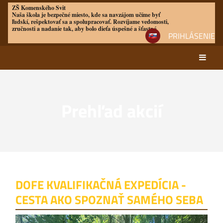
ZŠ Komenského Svit
Naša škola je bezpečné miesto, kde sa navzájom učíme byť
ľudskí, rešpektovať sa a spolupracovať. Rozvíjame vedomosti,
zručnosti a nadanie tak, aby bolo dieťa úspešné a šťastné
PRIHLÁSENIE
Prehľad akcií
Prehľad
akcií
DOFE KVALIFIKAČNÁ EXPEDÍCIA -
CESTA AKO SPOZNAŤ SAMÉHO SEBA