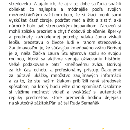
stredoveku. Zaujalo ich, že aj v tej dobe sa ľudia snažili
obliekať čo najlepšie a módnejšie podľa svojich
možností.
Veľkým zážitkom bolo, že si žiaci mohli sami
vyskúšať časť zbroje, podržať meč a štít a zistiť, aké
náročné bolo byť stredovekým bojovníkom. Zároveň si
mohli zblízka prezrieť a chytiť dobové oblečenie, šperky
a predmety každodennej potreby, vďaka čomu získali
lepšiu predstavu o živote ľudí v ranom stredoveku.
Zaujímavosťou je, že súčasťou kmeňového zväzu Borivoj
je aj naša žiačka Laura Štulajterová spolu so svojou
rodinou, ktorá sa aktívne venuje oživovaniu histórie.
Veľké poďakovanie patrí kmeňovému zväzu Borivoj
za ich čas, ochotu a profesionálny prístup. Ďakujeme
za pútavé ukážky, množstvo zaujímavých informácií
a za to, že ste našim žiakom priblížili raný stredovek
spôsobom, na ktorý budú ešte dlho spomínať. Osobitne
si vážime možnosť vidieť a vyskúšať si autentické
repliky predmetov, ktoré premenili hodinu dejepisu
na skutočný zážitok.
Pán učiteľ
Rudy Semaňák