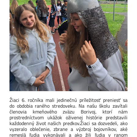
Žiaci 6. ročníka mali jedinečnú príležitosť preniesť sa
do obdobia raného stredoveku. Na našu školu zavítali
členovia kmeňového zväzu Borivoj, ktorí nám
prostredníctvom ukážok oživenej histórie predstavili
každodenný život našich predkov.
Žiaci sa dozvedeli, ako
vyzeralo oblečenie, zbrane a výzbroj bojovníkov, aké
remeslá ľudia vykonávali a ako žili ľudia v ranom