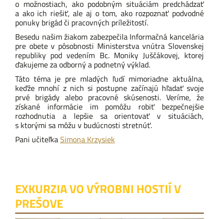
o možnostiach, ako podobným situáciám predchádzať
a ako ich riešiť, ale aj o tom, ako rozpoznať podvodné
ponuky brigád či pracovných príležitostí.
Besedu našim žiakom zabezpečila Informačná kancelária
pre obete v pôsobnosti Ministerstva vnútra Slovenskej
republiky pod vedením Bc. Moniky Juščákovej, ktorej
ďakujeme za odborný a podnetný výklad.
Táto téma je pre mladých ľudí mimoriadne aktuálna,
keďže mnohí z nich si postupne začínajú hľadať svoje
prvé brigády alebo pracovné skúsenosti. Veríme, že
získané informácie im pomôžu robiť bezpečnejšie
rozhodnutia a lepšie sa orientovať v situáciách,
s ktorými sa môžu v budúcnosti stretnúť.
Pani učiteľka
Simona Krzysiek
EXKURZIA VO VÝROBNI HOSTIÍ V
PREŠOVE