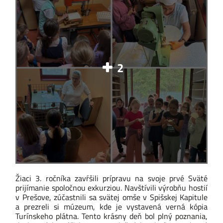
2
Žiaci 3. ročníka zavŕšili prípravu na svoje prvé Sväté
prijímanie spoločnou exkurziou. Navštívili výrobňu hostií
v Prešove, zúčastnili sa svätej omše v Spišskej Kapitule
a prezreli si múzeum, kde je vystavená verná kópia
Turínskeho plátna. Tento krásny deň bol plný poznania,