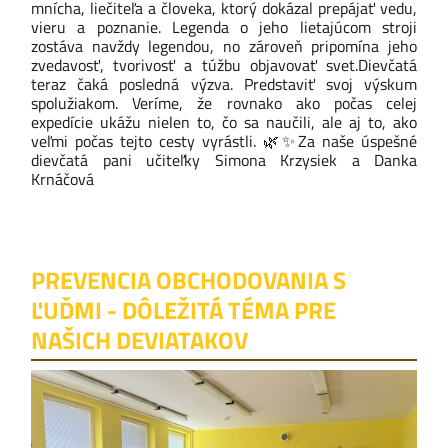
mnícha, liečiteľa a človeka, ktorý dokázal prepájať vedu,
vieru a poznanie. Legenda o jeho lietajúcom stroji
zostáva navždy legendou, no zároveň pripomína jeho
zvedavosť, tvorivosť a túžbu objavovať svet.
Dievčatá
teraz čaká posledná výzva. Predstaviť svoj výskum
spolužiakom. Veríme, že rovnako ako počas celej
expedície ukážu nielen to, čo sa naučili, ale aj to, ako
veľmi počas tejto cesty vyrástli.
🌿
✨
Za naše úspešné
dievčatá pani učiteľky
Simona Krzysiek
a
Danka
Krnáčová
PREVENCIA OBCHODOVANIA S
ĽUĎMI - DÔLEŽITÁ TÉMA PRE
NAŠICH DEVIATAKOV