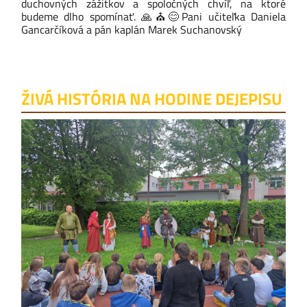
duchovných zážitkov a spoločných chvíľ, na ktoré
budeme dlho spomínať.
🙏
⛪
😊
Pani učiteľka
Daniela
Gancarčíková
a pán kaplán
Marek Suchanovský
ŽIVÁ HISTÓRIA NA HODINE DEJEPISU