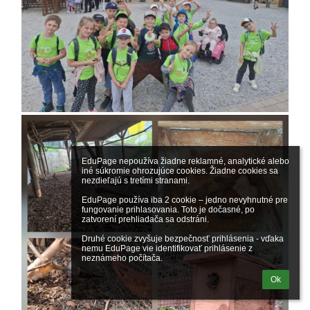
EduPage nepoužíva žiadne reklamné, analytické alebo 
iné súkromie ohrozujúce cookies. Žiadne cookies sa 
nezdieľajú s tretími stranami.

EduPage používa iba 2 cookie – jedno nevyhnutné pre 
fungovanie prihlasovania. Toto je dočasné, po 
zatvorení prehliadača sa odstráni.

Druhé cookie zvyšuje bezpečnosť prihlásenia - vďaka 
nemu EduPage vie identifikovať prihlásenie z 
neznámeho počítača.
Ok