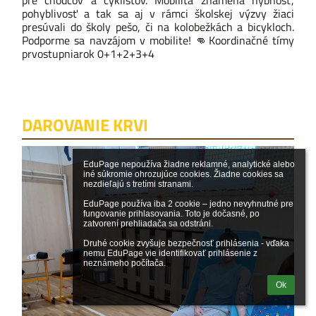
pre chodcov a cyklistov. Mobilita znamená hybnosť,
pohyblivosť a tak sa aj v rámci školskej výzvy žiaci
presúvali do školy pešo, či na kolobežkách a bicykloch.
Podporme sa navzájom v mobilite!
👊
Koordinačné tímy
prvostupniarok 0+1+2+3+4
DAROVANIE KRVI
EduPage nepoužíva žiadne reklamné, analytické alebo 
iné súkromie ohrozujúce cookies. Žiadne cookies sa 
nezdieľajú s tretími stranami.

EduPage používa iba 2 cookie – jedno nevyhnutné pre 
fungovanie prihlasovania. Toto je dočasné, po 
zatvorení prehliadača sa odstráni.

Druhé cookie zvyšuje bezpečnosť prihlásenia - vďaka 
nemu EduPage vie identifikovať prihlásenie z 
neznámeho počítača.
Ok