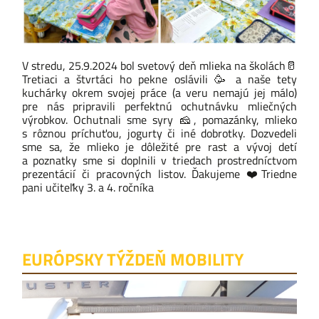
V stredu, 25.9.2024 bol svetový deň mlieka na školách
🥛
Tretiaci a štvrtáci ho pekne oslávili
🥳
a naše tety
kuchárky okrem svojej práce (a veru nemajú jej málo)
pre nás pripravili perfektnú ochutnávku mliečných
výrobkov. Ochutnali sme syry
🧀
, pomazánky, mlieko
s rôznou príchuťou, jogurty či iné dobrotky. Dozvedeli
sme sa, že mlieko je dôležité pre rast a vývoj detí
a poznatky sme si doplnili v triedach prostredníctvom
prezentácií či pracovných listov. Ďakujeme
❤️
Triedne
pani učiteľky 3. a 4. ročníka
EURÓPSKY TÝŽDEŇ MOBILITY