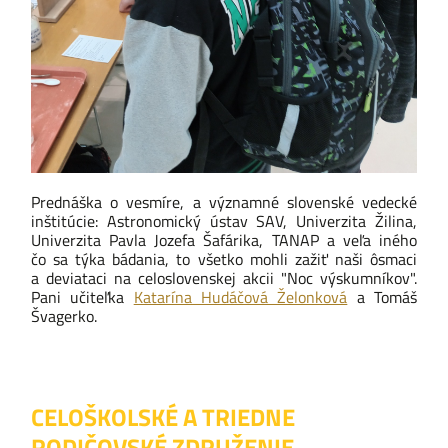
Prednáška o vesmíre, a významné slovenské vedecké
inštitúcie: Astronomický ústav SAV, Univerzita Žilina,
Univerzita Pavla Jozefa Šafárika, TANAP a veľa iného
čo sa týka bádania, to všetko mohli zažiť naši ôsmaci
a deviataci na celoslovenskej akcii "Noc výskumníkov".
Pani učiteľka
Katarína Hudáčová Želonková
a Tomáš
Švagerko.
CELOŠKOLSKÉ A TRIEDNE
RODIČOVSKÉ ZDRUŽENIE