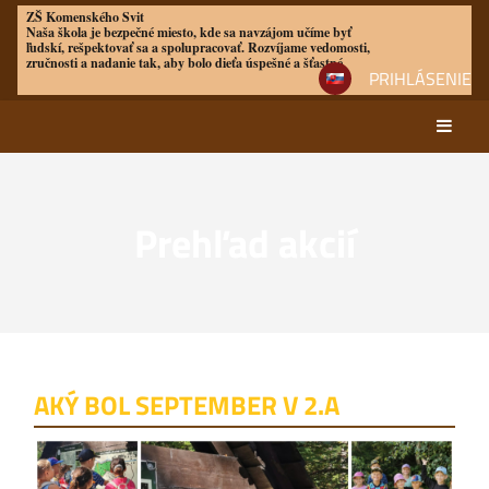
ZŠ Komenského Svit
Naša škola je bezpečné miesto, kde sa navzájom učíme byť
ľudskí, rešpektovať sa a spolupracovať. Rozvíjame vedomosti,
zručnosti a nadanie tak, aby bolo dieťa úspešné a šťastné
PRIHLÁSENIE
Prehľad akcií
Prehľad
akcií
AKÝ BOL SEPTEMBER V 2.A