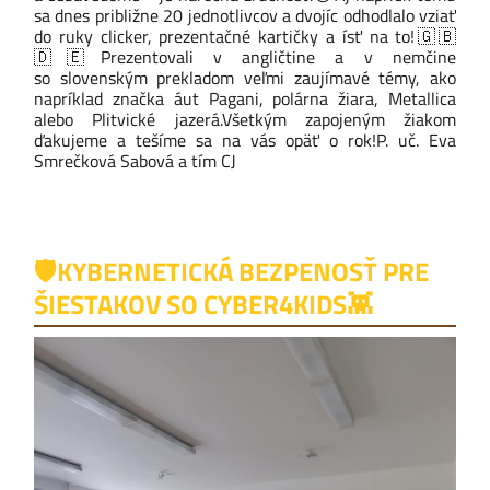
sa dnes približne 20 jednotlivcov a dvojíc odhodlalo vziať
do ruky clicker, prezentačné kartičky a ísť na to!
🇬🇧
🇩🇪
Prezentovali v angličtine a v nemčine
so slovenským prekladom veľmi zaujímavé témy, ako
napríklad značka áut Pagani, polárna žiara, Metallica
alebo Plitvické jazerá.
Všetkým zapojeným žiakom
ďakujeme a tešíme sa na vás opäť o rok!
P. uč.
Eva
Smrečková Sabová
a tím CJ
🛡️KYBERNETICKÁ BEZPENOSŤ PRE
ŠIESTAKOV SO CYBER4KIDS👾