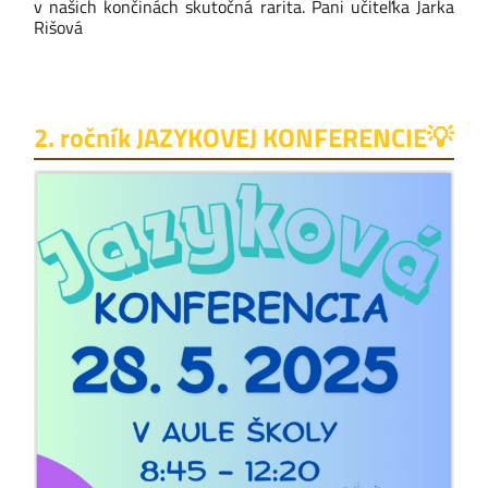
v našich končinách skutočná rarita. Pani učiteľka Jarka
Rišová
2. ročník JAZYKOVEJ KONFERENCIE💡