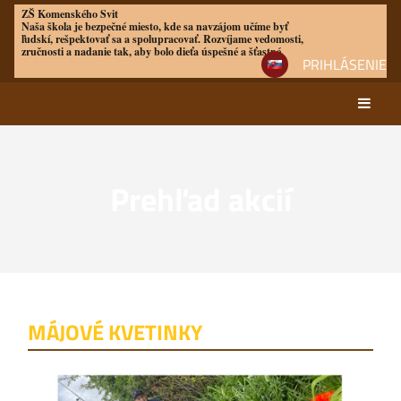
ZŠ Komenského Svit
Naša škola je bezpečné miesto, kde sa navzájom učíme byť
ľudskí, rešpektovať sa a spolupracovať. Rozvíjame vedomosti,
zručnosti a nadanie tak, aby bolo dieťa úspešné a šťastné
PRIHLÁSENIE
Prehľad akcií
Prehľad
akcií
MÁJOVÉ KVETINKY