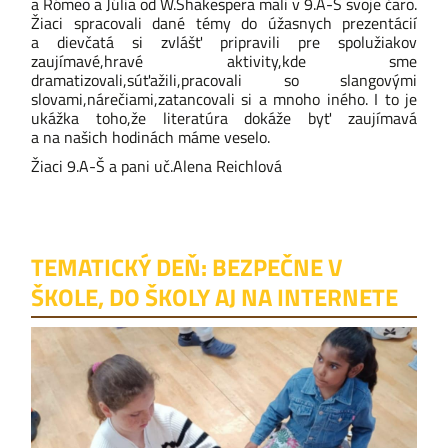
a Rómeo a Júlia od W.Shakespera mali v 9.A-Š svoje čaro.
Žiaci spracovali dané témy do úžasnych prezentácií
a dievčatá si zvlášť pripravili pre spolužiakov
zaujímavé,hravé aktivity,kde sme
dramatizovali,súťažili,pracovali so slangovými
slovami,nárečiami,zatancovali si a mnoho iného. I to je
ukážka toho,že literatúra dokáže byť zaujímavá
a na našich hodinách máme veselo.
Žiaci 9.A-Š a pani uč.
Alena Reichlová
TEMATICKÝ DEŇ: BEZPEČNE V
ŠKOLE, DO ŠKOLY AJ NA INTERNETE