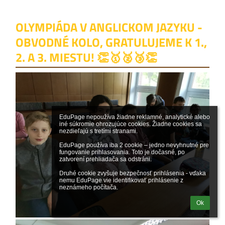
OLYMPIÁDA V ANGLICKOM JAZYKU -
OBVODNÉ KOLO, GRATULUJEME K 1.,
2. A 3. MIESTU! 👏🥇🥈🥉👏
EduPage nepoužíva žiadne reklamné, analytické alebo 
iné súkromie ohrozujúce cookies. Žiadne cookies sa 
nezdieľajú s tretími stranami.

EduPage používa iba 2 cookie – jedno nevyhnutné pre 
fungovanie prihlasovania. Toto je dočasné, po 
zatvorení prehliadača sa odstráni.

Druhé cookie zvyšuje bezpečnosť prihlásenia - vďaka 
nemu EduPage vie identifikovať prihlásenie z 
neznámeho počítača.
Ok