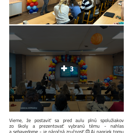
3
Vieme, že postaviť sa pred aulu plnú spolužiakov
zo školy a prezentovať vybranú tému - nahlas
a sebavedome - je náročná zručnosť.
😍
Aj napriek tomu