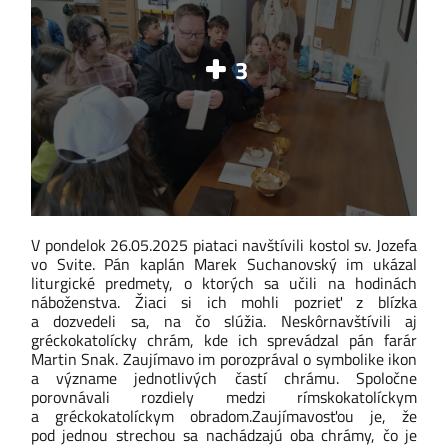
3
V pondelok 26.05.2025 piataci navštívili kostol sv. Jozefa
vo Svite. Pán kaplán
Marek Suchanovský
im ukázal
liturgické predmety, o ktorých sa učili na hodinách
náboženstva. Žiaci si ich mohli pozrieť z blízka
a dozvedeli sa, na čo slúžia. Neskôr
navštívili aj
gréckokatolícky chrám, kde ich sprevádzal pán farár
Martin Snak
. Zaujímavo im porozprával o symbolike ikon
a význame jednotlivých častí chrámu. Spoločne
porovnávali rozdiely medzi rímskokatolíckym
a gréckokatolíckym obradom.
Zaujímavosťou je, že
pod jednou strechou sa nachádzajú oba chrámy, čo je