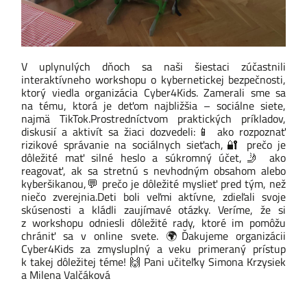
V uplynulých dňoch sa naši šiestaci zúčastnili
interaktívneho workshopu o kybernetickej bezpečnosti,
ktorý viedla organizácia Cyber4Kids. Zamerali sme sa
na tému, ktorá je deťom najbližšia – sociálne siete,
najmä TikTok.
Prostredníctvom praktických príkladov,
diskusií a aktivít sa žiaci dozvedeli:
📱
ako rozpoznať
rizikové správanie na sociálnych sieťach,
🔐
prečo je
dôležité mať silné heslo a súkromný účet,
🤳
ako
reagovať, ak sa stretnú s nevhodným obsahom alebo
kyberšikanou,
💬
prečo je dôležité myslieť pred tým, než
niečo zverejnia.
Deti boli veľmi aktívne, zdieľali svoje
skúsenosti a kládli zaujímavé otázky. Veríme, že si
z workshopu odniesli dôležité rady, ktoré im pomôžu
chrániť sa v online svete.
🌍
Ďakujeme organizácii
Cyber4Kids za zmysluplný a veku primeraný prístup
k takej dôležitej téme!
🙌
Pani učiteľky
Simona Krzysiek
a
Milena Valčáková