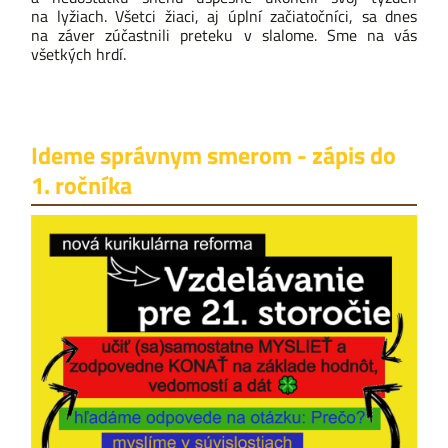
na lyžiach. Všetci žiaci, aj úplní začiatočníci, sa dnes
na záver zúčastnili preteku v slalome. Sme na vás
všetkých hrdí.
Ideme správnym smerom - zápis do
1. ročníka