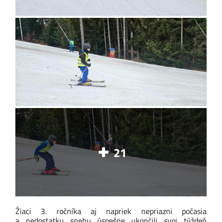
21
Žiaci 3. ročníka aj napriek nepriazni počasia
a nedostatku snehu úspešne ukončili svoj týždeň