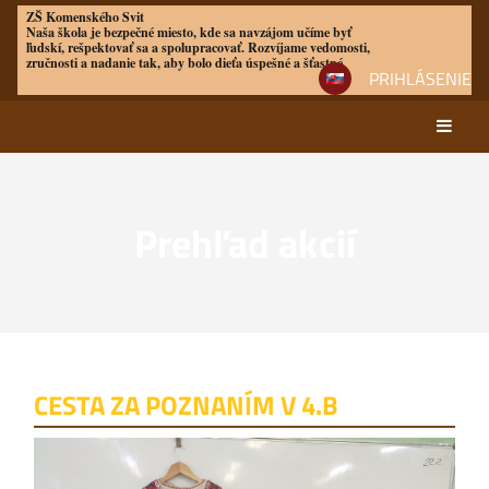
ZŠ Komenského Svit
Naša škola je bezpečné miesto, kde sa navzájom učíme byť
ľudskí, rešpektovať sa a spolupracovať. Rozvíjame vedomosti,
zručnosti a nadanie tak, aby bolo dieťa úspešné a šťastné
PRIHLÁSENIE
Prehľad akcií
Prehľad
akcií
CESTA ZA POZNANÍM V 4.B