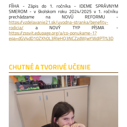
FÍÍHA - Zápis do 1. ročníka - IDEME SPRÁVNYM
SMEROM - v školskom roku 2024/2025 v 1. ročníku
prechádzame na NOVÚ REFORMU -
https://vzdelavanie21.sk/uvodna-stranka/benefity-
rodicia/
a NOVÝ TYP PÍSMA -
https://zssvit.edupage.org/a/co-ponukame-1?
eqa=dGV4dD10ZXh0L3RleHQ3NCZzdWJwYWdlPTI%3D
CHUTNÉ A TVORIVÉ UČENIE