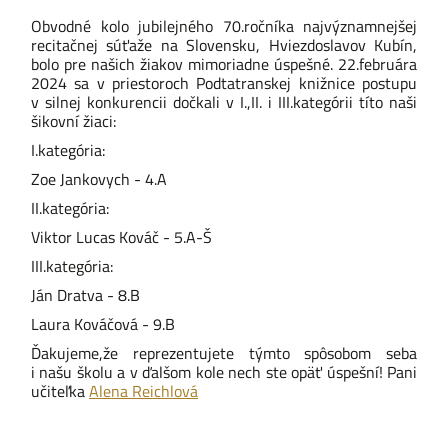
Obvodné kolo jubilejného 70.ročníka najvýznamnejšej
recitačnej súťaže na Slovensku, Hviezdoslavov Kubín,
bolo pre našich žiakov mimoriadne úspešné. 22.februára
2024 sa v priestoroch Podtatranskej knižnice postupu
v silnej konkurencii dočkali v I.,II. i III.kategórii títo naši
šikovní žiaci:
I.kategória:
Zoe Jankovych - 4.A
II.kategória:
Viktor Lucas Kováč - 5.A-Š
III.kategória:
Ján Dratva - 8.B
Laura Kováčová - 9.B
Ďakujeme,že reprezentujete týmto spôsobom seba
i našu školu a v ďalšom kole nech ste opäť úspešní! Pani
učiteľka
Alena Reichlová